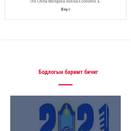
The China-Mongolia-Russia Economic a..
Илүү
Бодлогын баримт бичиг
Promotion of nati...
Promotion of national music art of J..
Илүү