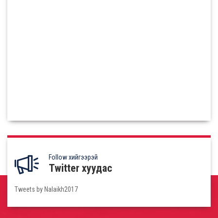
The China-Mongoli...
The China-Mongolia-Russia Economic a..
Илүү
Follow хийгээрэй
Twitter хуудас
Tweets by Nalaikh2017