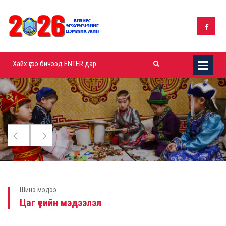
Шинэ мэдээ
Цаг үеийн мэдээлэл