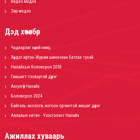
Видео мэдээ
Зар мэдээ
Дэд хөтөлбөр
Чадварлаг хүний нөөц
Хүндэт иргэн-Журам шинэчлэн батлах тухай
Налайхын боловсрол 2030
Гамшигт тэсвэртэй дүүрэг
Аюулгүй Налайх
Боловсрол-2024
Байгаль-экологи, ногоон орчинтой жишиг дүүрэг
Аялалын хөтөч - Үзэсгэлэнт Налайх
Ажиллах хуваарь