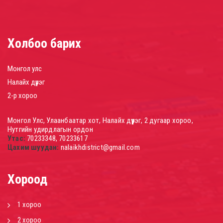
Governor of Nalai...
Governor of Nalaikh district signs a..
Холбоо барих
Илүү
Монгол улс
Налайх дүүрэг
2-р хороо
Монгол Улс, Улаанбаатар хот, Налайх дүүрэг, 2 дугаар хороо,
Нутгийн удирдлагын ордон
Утас:
70233348, 70233617
Цахим шуудан:
nalaikhdistrict@gmail.com
A museum will be ...
A museum will be built based on Tony..
Хороод
Илүү
1 хороо
2 хороо