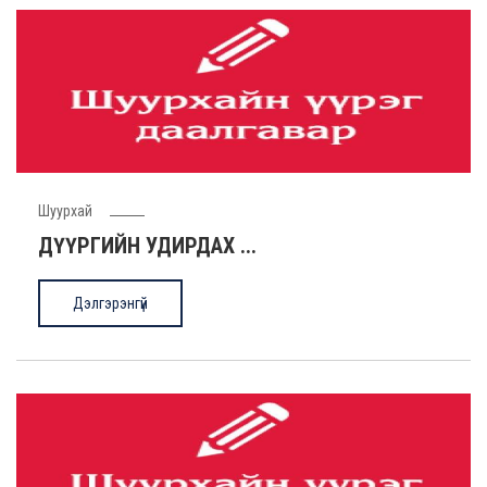
Smart water kiosk...
he opening ceremony for the water ki..
Илүү
Шуурхай
ДҮҮРГИЙН УДИРДАХ ...
Дэлгэрэнгүй
Diplomats and int...
Diplomats and international organiza..