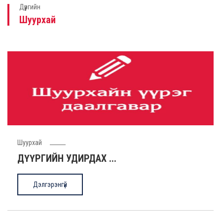
Дүүргийн
Шуурхай
Шуурхай
ДҮҮРГИЙН УДИРДАХ ...
Дэлгэрэнгүй