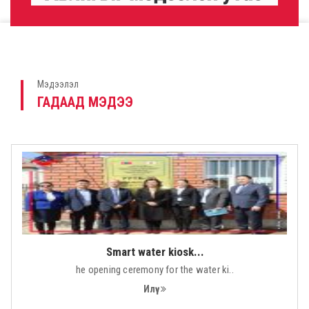
A museum will be ...
A museum will be built based on Tony..
Мэдээлэл
Илүү
ГАДААД МЭДЭЭ
Smart water kiosk...
he opening ceremony for the water ki..
Илүү