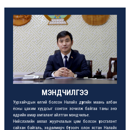
Promotion of nati...
Promotion of national music art of J..
Илүү
The project agree...
МЭНДЧИЛГЭЭ
The project agreement on medical equ..
Уурхайчдын өлгий болсон Налайх дүүргийн маань албан
Илүү
ёсны цахим хуудсыг сонгон зочилж байгаа таны энэ
өдрийн амар амгаланг айлтган мэндчилье.
Нийслэлийн аялал жуулчлалын цөм болсон үзэсгэлэнт
сайхан байгаль, хөдөлмөрч бүтээлч олон ястан Налайх