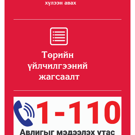
Илүү
Governor of Nalai...
Governor of Nalaikh district signs a..
Илүү