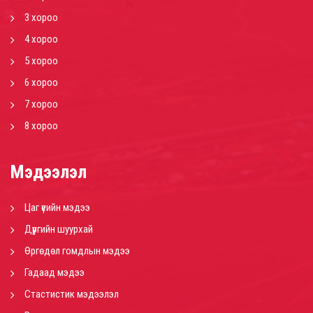
3 хороо
4 хороо
5 хороо
6 хороо
7 хороо
8 хороо
Мэдээлэл
Цаг үеийн мэдээ
Дүүргийн шуурхай
Өргөдөл гомдлын мэдээ
Гадаад мэдээ
Стастистик мэдээлэл