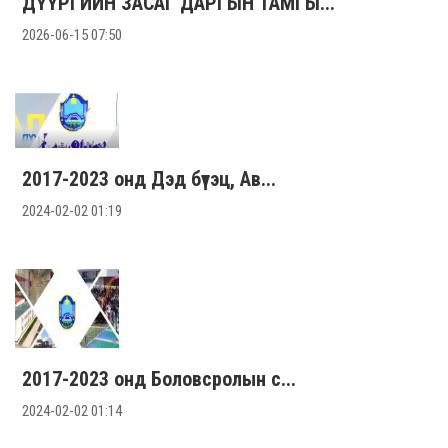
ДҮҮРГИЙН ЗАСАГ ДАРГЫН ТАМГЫ...
2026-06-15 07:50
2017-2023 онд Дэд бүтэц, Ав...
The China-Mongoli...
2024-02-02 01:19
The China-Mongolia-Russia Economic a..
Илүү
2017-2023 онд Боловсролын с...
2024-02-02 01:14