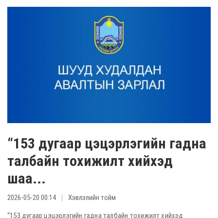
“153 дугаар цэцэрлэгийн гадна
талбайн тохижилт хийхэд
шаа...
2026-05-20 00:14
Хэвлэлийн тойм
“153 дугаар цэцэрлэгийн гадна талбайн тохижилт хийхэд