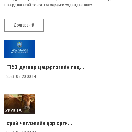
шаардлагатай тоног төхөөрөмж худалдан авах
Дэлгэрэнгүй
“153 дугаар цэцэрлэгийн гад...
2026-05-20 00:14
сүүний чиглэлийн үхэр сүрги...