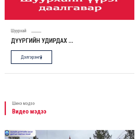
Илүү
Шуурхай
ДҮҮРГИЙН УДИРДАХ ...
Дэлгэрэнгүй
Nalaikh district ...
Nalaikh district signs a Memorandum ..
Илүү
Шинэ мэдээ
Видео мэдээ