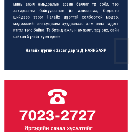
минь ажил амьдралын арвин баялаг түүх соёл, төр
захиргааны байгууллагын үйл ажиллагаа, бодлого
шийдвэр зэрэг Налайх дүүрэгтэй холбоотой мэдээ,
мэдээллийг энэхүү цахим хуудаснаас олж авна гэдэгт
итгэл төгс байна. Та бүхэнд ажлын амжилт, эрүүл энх, сайн
сайхан бүхнийг хүсэн ерөөе.
The leaders of th...
The leaders of the Nalaikh district ..
Налайх дүүргийн Засаг дарга Д.НАЯНБАЯР
Илүү
The China-Mongoli...
The China-Mongolia-Russia Economic a..