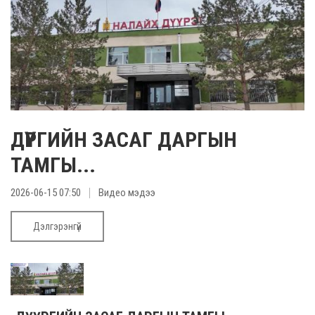
The Academic new ...
The Academic new year for 2021-2022 ..
Илүү
ДҮҮРГИЙН ЗАСАГ ДАРГЫН
ТАМГЫ...
2026-06-15 07:50
Видео мэдээ
Дэлгэрэнгүй
A museum will be ...
A museum will be built based on the ..
Илүү