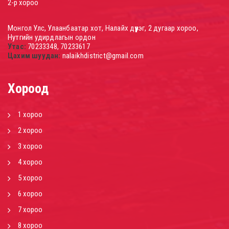
2-р хороо
Монгол Улс, Улаанбаатар хот, Налайх дүүрэг, 2 дугаар хороо,
Нутгийн удирдлагын ордон
Утас:
70233348, 70233617
Цахим шуудан:
nalaikhdistrict@gmail.com
Хороод
1 хороо
2 хороо
3 хороо
4 хороо
5 хороо
6 хороо
7 хороо
8 хороо