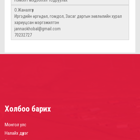
Нэмэлт мэдээлэл тодруулах
О.Жаналгүл
Иргэдийн өргөдөл, гомдол, Засаг даргын зөвлөлийн хурал
хариуцсан мэргэжилтэн
jannaokhobal@gmail.com
70232727
Холбоо барих
Монгол улс
Налайх дүүрэг