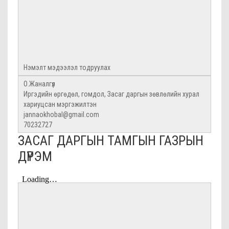
Нэмэлт мэдээлэл тодруулах
О.Жаналгүл
Иргэдийн өргөдөл, гомдол, Засаг даргын зөвлөлийн хурал
хариуцсан мэргэжилтэн
jannaokhobal@gmail.com
70232727
ЗАСАГ ДАРГЫН ТАМГЫН ГАЗРЫН
ДҮРЭМ