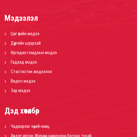
Мэдээлэл
Цаг үеийн мэдээ
Дүүргийн шуурхай
Өргөдөл гомдлын мэдээ
Гадаад мэдээ
Стастистик мэдээлэл
Видео мэдээ
Зар мэдээ
Дэд хөтөлбөр
Чадварлаг хүний нөөц
Хүндэт иргэн-Журам шинэчлэн батлах тухай