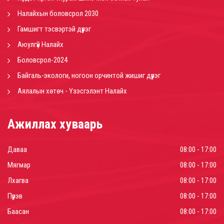
Налайхын боловсрол 2030
Гамшигт тэсвэртэй дүүрэг
Аюулгүй Налайх
Боловсрол-2024
Байгаль-экологи, ногоон орчинтой жишиг дүүрэг
Аялалын хөтөч - Үзэсгэлэнт Налайх
Ажиллах хуваарь
Даваа
08:00 - 17:00
Мягмар
08:00 - 17:00
Лхагва
08:00 - 17:00
Пүрэв
08:00 - 17:00
Баасан
08:00 - 17:00