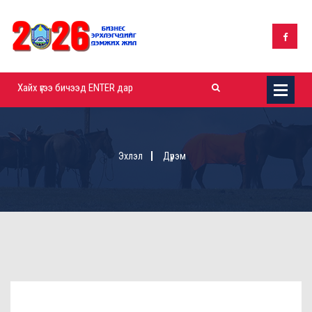
Эхлэл
Дүрэм