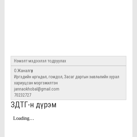
Нэмэлт мэдээлэл тодруулах
О.Жаналгүл
Иргэдийн өргөдөл, гомдол, Засаг даргын зөвлөлийн хурал
хариуцсан мэргэжилтэн
jannaokhobal@gmail.com
70232727
ЗДТГ-н дүрэм