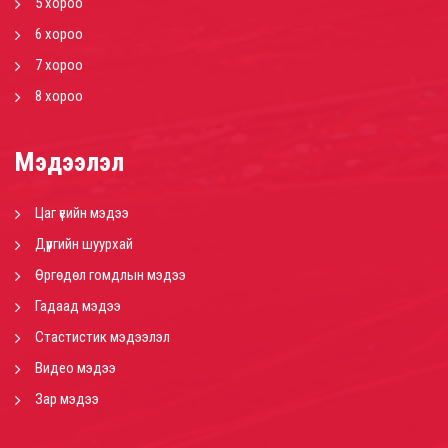
5 хороо
6 хороо
7 хороо
8 хороо
Мэдээлэл
Цаг үеийн мэдээ
Дүүргийн шуурхай
Өргөдөл гомдлын мэдээ
Гадаад мэдээ
Стастистик мэдээлэл
Видео мэдээ
Зар мэдээ