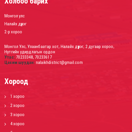
Холбоо барих
Монгол улс
Налайх дүүрэг
2-р хороо
Монгол Улс, Улаанбаатар хот, Налайх дүүрэг, 2 дугаар хороо,
Нутгийн удирдлагын ордон
Утас:
70233348, 70233617
Цахим шуудан:
nalaikhdistrict@gmail.com
Хороод
1 хороо
2 хороо
3 хороо
4 хороо