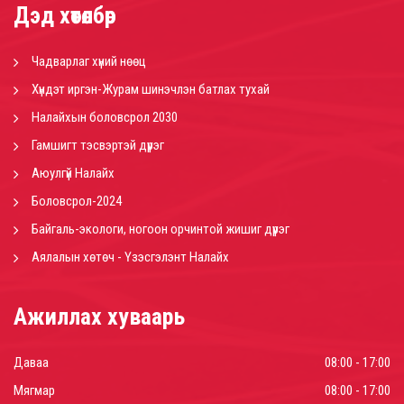
Дэд хөтөлбөр
Чадварлаг хүний нөөц
Хүндэт иргэн-Журам шинэчлэн батлах тухай
Налайхын боловсрол 2030
Гамшигт тэсвэртэй дүүрэг
Аюулгүй Налайх
Боловсрол-2024
Байгаль-экологи, ногоон орчинтой жишиг дүүрэг
Аялалын хөтөч - Үзэсгэлэнт Налайх
Ажиллах хуваарь
Даваа
08:00 - 17:00
Мягмар
08:00 - 17:00