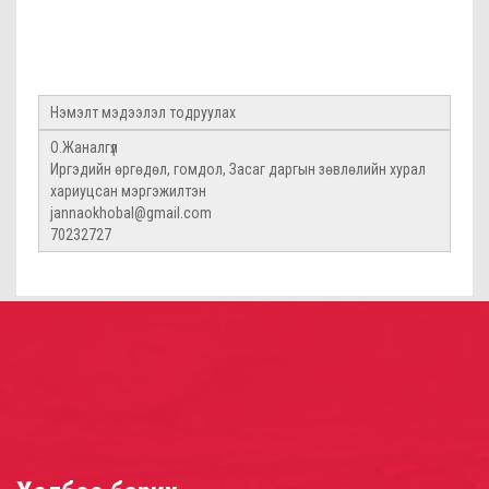
Нэмэлт мэдээлэл тодруулах
О.Жаналгүл
Иргэдийн өргөдөл, гомдол, Засаг даргын зөвлөлийн хурал
хариуцсан мэргэжилтэн
jannaokhobal@gmail.com
70232727