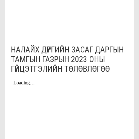
НАЛАЙХ ДҮҮРГИЙН ЗАСАГ ДАРГЫН
ТАМГЫН ГАЗРЫН 2023 ОНЫ
ГҮЙЦЭТГЭЛИЙН ТӨЛӨВЛӨГӨӨ