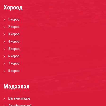
Хороод
1 хороо
2 хороо
3 хороо
4 хороо
5 хороо
6 хороо
7 хороо
8 хороо
Мэдээлэл
Цаг үеийн мэдээ
Дүүргийн шуурхай