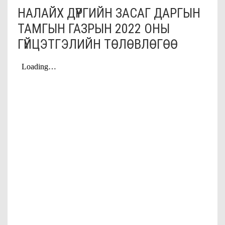
НАЛАЙХ ДҮҮРГИЙН ЗАСАГ ДАРГЫН
ТАМГЫН ГАЗРЫН 2022 ОНЫ
ГҮЙЦЭТГЭЛИЙН ТӨЛӨВЛӨГӨӨ