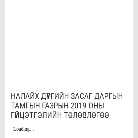
НАЛАЙХ ДҮҮРГИЙН ЗАСАГ ДАРГЫН
ТАМГЫН ГАЗРЫН 2019 ОНЫ
ГҮЙЦЭТГЭЛИЙН ТӨЛӨВЛӨГӨӨ