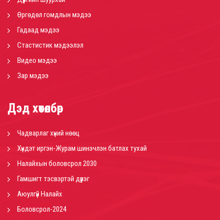
Өргөдөл гомдлын мэдээ
Гадаад мэдээ
Стастистик мэдээлэл
Видео мэдээ
Зар мэдээ
Дэд хөтөлбөр
Чадварлаг хүний нөөц
Хүндэт иргэн-Журам шинэчлэн батлах тухай
Налайхын боловсрол 2030
Гамшигт тэсвэртэй дүүрэг
Аюулгүй Налайх
Боловсрол-2024