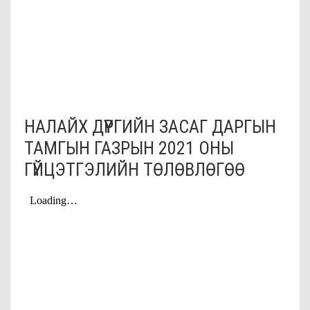
НАЛАЙХ ДҮҮРГИЙН ЗАСАГ ДАРГЫН
ТАМГЫН ГАЗРЫН 2021 ОНЫ
ГҮЙЦЭТГЭЛИЙН ТӨЛӨВЛӨГӨӨ