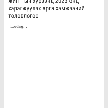
жил" -ын хүрээнд 2023 онд
хэрэгжүүлэх арга хэмжээний
төлөвлөгөө