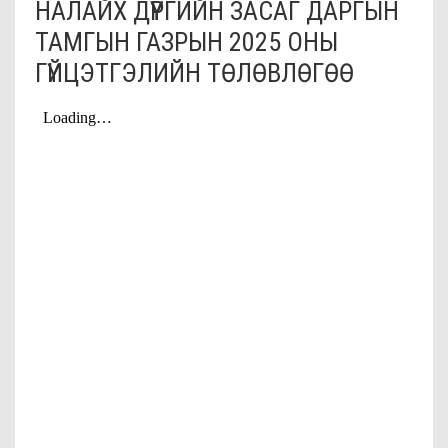
НАЛАЙХ ДҮҮРГИЙН ЗАСАГ ДАРГЫН
ТАМГЫН ГАЗРЫН 2025 ОНЫ
ГҮЙЦЭТГЭЛИЙН ТӨЛӨВЛӨГӨӨ