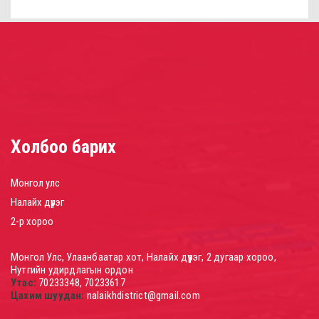
Холбоо барих
Монгол улс
Налайх дүүрэг
2-р хороо
Монгол Улс, Улаанбаатар хот, Налайх дүүрэг, 2 дугаар хороо,
Нутгийн удирдлагын ордон
Утас:
70233348, 70233617
Цахим шуудан:
nalaikhdistrict@gmail.com