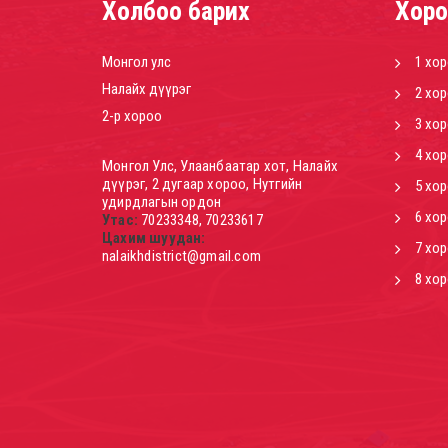
Холбоо барих
Хоро
Монгол улс
1 хо
Налайх дүүрэг
2 хо
2-р хороо
3 хо
4 хо
Монгол Улс, Улаанбаатар хот, Налайх
дүүрэг, 2 дугаар хороо, Нутгийн
5 хо
удирдлагын ордон
6 хо
Утас:
70233348, 70233617
Цахим шуудан:
7 хо
nalaikhdistrict@gmail.com
8 хо