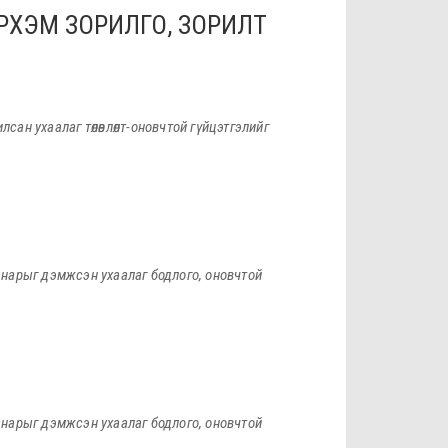
ЭРХЭМ ЗОРИЛГО, ЗОРИЛТ
ан ухаалаг төлөвлөлт-оновчтой гүйцэтгэлийг
чанарыг дэмжсэн ухаалаг бодлого, оновчтой
чанарыг дэмжсэн ухаалаг бодлого, оновчтой