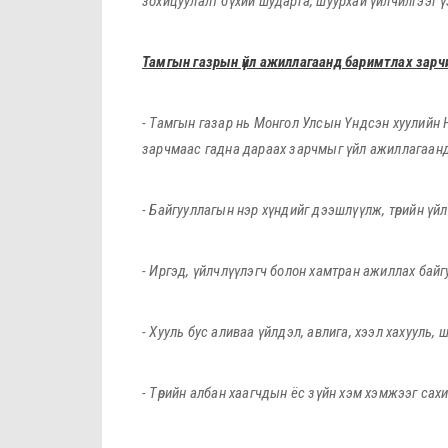
зохицуулалт бүхий шударга, шуурхай үйлчилгээг 
Тамгын газрын үйл ажиллагаанд баримтлах зар
- Тамгын газар нь Монгол Улсын Үндсэн хуулийн Нэ
зарчмаас гадна дараах зарчмыг үйл ажиллагаан
- Байгууллагын нэр хүндийг дээшлүүлж, төрийн үйл
- Иргэд, үйлчлүүлэгч болон хамтран ажиллах байг
- Хууль бус аливаа үйлдэл, авлига, хээл хахууль, 
- Төрийн албан хаагчдын ёс зүйн хэм хэмжээг сах