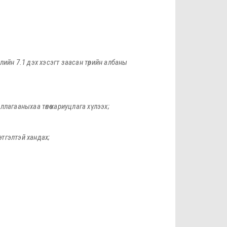
лийн 7.1 дэх хэсэгт заасан төрийн албаны
лагааныхаа төлөө хариуцлага хүлээх
;
этгэлтэй хандах
;