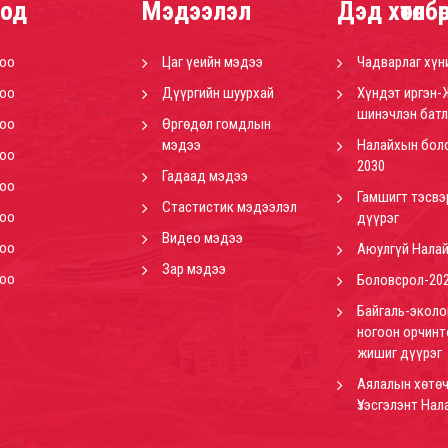
од
Мэдээлэл
Дэд хөтөлбө
роо
Цаг үеийн мэдээ
Чадварлаг хүн
роо
Дүүргийн шуурхай
Хүндэт иргэн-
шинэчлэн батл
роо
Өргөдөл гомдлын
мэдээ
Налайхын бол
роо
2030
Гадаад мэдээ
роо
Гамшигт тэсвэ
Стастистик мэдээлэл
роо
дүүрэг
Видео мэдээ
роо
Аюулгүй Нала
Зар мэдээ
роо
Боловсрол-20
Байгаль-эколо
ногоон орчинт
жишиг дүүрэг
Аялалын хөтөч
Үзэсгэлэнт Нал