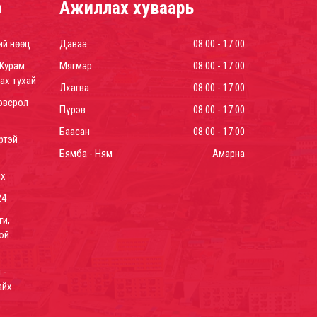
р
Ажиллах хуваарь
ий нөөц
Даваа
08:00 - 17:00
Журам
Мягмар
08:00 - 17:00
ах тухай
Лхагва
08:00 - 17:00
овсрол
Пүрэв
08:00 - 17:00
Баасан
08:00 - 17:00
ртэй
Бямба - Ням
Амарна
йх
24
ги,
ой
 -
айх