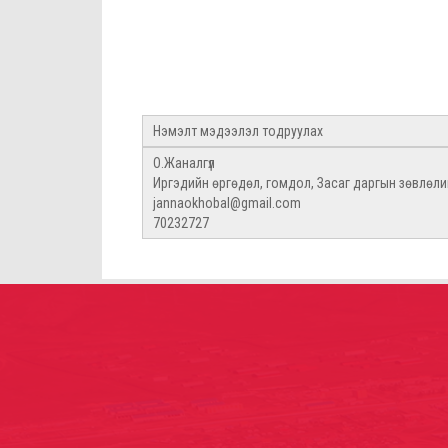
Нэмэлт мэдээлэл тодруулах
О.Жаналгүл
Иргэдийн өргөдөл, гомдол, Засаг даргын зөвлөл
jannaokhobal@gmail.com
70232727