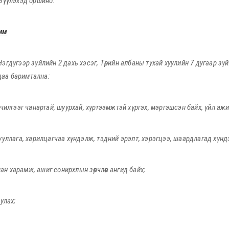
үзүүлэхэд оршино.
чим
гдүгээр зүйлийн 2 дахь хэсэг, Төрийн албаны тухай хуулийн 7 дугаар зүй
даа баримтална:
чилгээг чанартай, шуурхай, хүртээмжтэй хүргэх, мэргэшсэн байх, үйл ажил
ууллага, харилцагчаа хүндэлж, тэдний эрэлт, хэрэгцээ, шаардлагад хүнд
шан харамж, ашиг сонирхлын зөрчлөөс ангид байх
;
иулах
;