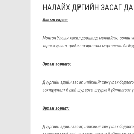
НАЛАЙХ ДҮҮРГИЙН ЗАСАГ Д
Алсын хараа:
Монгол Улсын хөгжил дэвшилд манлайлж, орчин үеи
хэрэгжүүлэгч төрийн захиргааны мэргэшсэн байгу
Эрхэм зорилго:
Дүүргийн
эдийн засаг, нийгмийг хөгжүүлэх бодло
зохицуулалт бүхий шударга, шуурхай үйлчилгээг 
Эрхэм зорилт:
Дүүргийн
эдийн засаг, нийгмийг хөгжүүлэх бодло