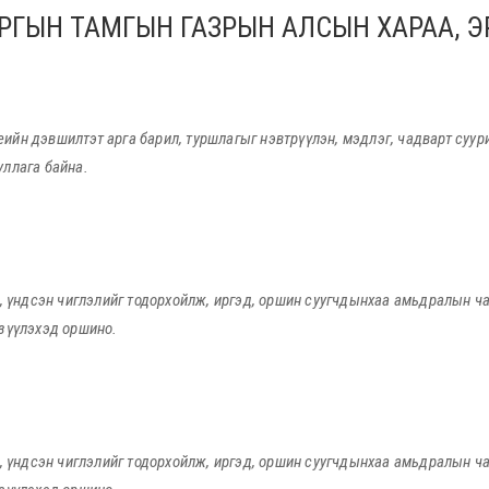
АРГЫН ТАМГЫН ГАЗРЫН АЛСЫН ХАРАА, 
йн дэвшилтэт арга барил, туршлагыг нэвтрүүлэн, мэдлэг, чадварт суурилс
уллага байна.
го, үндсэн чиглэлийг тодорхойлж, иргэд, оршин суугчдынхаа амьдралын 
үзүүлэхэд оршино.
го, үндсэн чиглэлийг тодорхойлж, иргэд, оршин суугчдынхаа амьдралын 