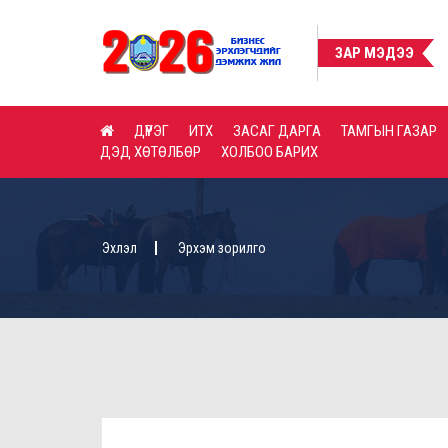
ЗАР МЭДЭЭ
ДҮҮРЭГ
ИТХ
ЗАСАГ ДАРГА
ТАМГЫН ГАЗАР
ДЭД ХӨТӨЛБӨР
ХОЛБОО БАРИХ
Эхлэл
Эрхэм зорилго