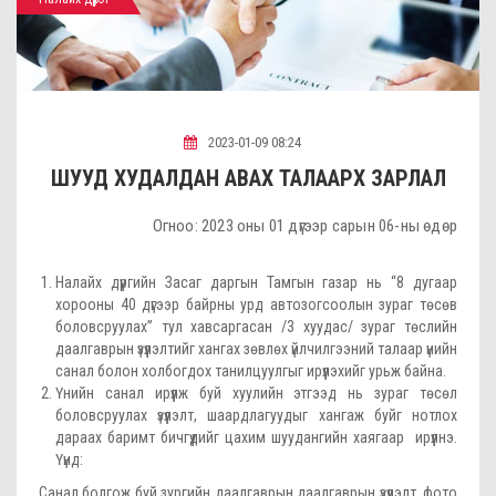
2023-01-09 08:24
ШУУД ХУДАЛДАН АВАХ ТАЛААРХ ЗАРЛАЛ
Огноо: 2023 оны 01 дүгээр сарын 06-ны өдөр
Налайх дүүргийн Засаг даргын Тамгын газар нь “8 дугаар
хорооны 40 дүгээр байрны урд автозогсоолын зураг төсөв
боловсруулах” тул хавсаргасан /3 хуудас/ зураг төслийн
даалгаврын үзүүлэлтийг хангах зөвлөх үйлчилгээний талаар үнийн
санал болон холбогдох танилцуулгыг ирүүлэхийг урьж байна.
Үнийн санал ирүүлж буй хуулийн этгээд нь зураг төсөл
боловсруулах үзүүлэлт, шаардлагуудыг хангаж буйг нотлох
дараах баримт бичгүүдийг цахим шуудангийн хаягаар ирүүлнэ.
Үүнд:
Санал болгож буй зургийн даалгаврын даалгаврын үзүүлэлт, фото