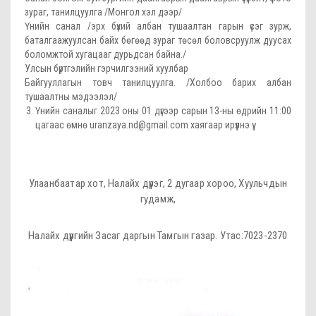
зураг, танилцуулга /Монгол хэл дээр/
Үнийн санал /эрх бүхий албан тушаалтан гарын үсэг зурж,
баталгаажуулсан байх бөгөөд зураг төсөл боловсруулж дуусах
боломжтой хугацааг дурьдсан байна./
Улсын бүртгэлийн гэрчилгээний хуулбар
Байгууллагын товч танилцуулга. /Холбоо барих албан
тушаалтны мэдээлэл/
Үнийн саналыг 2023 оны 01 дүгээр сарын 13-ны өдрийн 11:00
цагаас өмнө
uranzaya.nd@gmail.
com хаягаар ирүүлнэ үү.
Улаанбаатар хот, Налайх дүүрэг, 2 дугаар хороо, Хуульчдын
гудамж,
Налайх дүүргийн Засаг даргын Тамгын газар. Утас:7023-2370