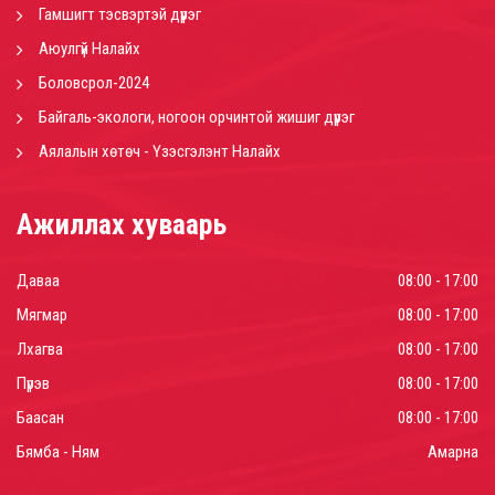
Гамшигт тэсвэртэй дүүрэг
Аюулгүй Налайх
Боловсрол-2024
Байгаль-экологи, ногоон орчинтой жишиг дүүрэг
Аялалын хөтөч - Үзэсгэлэнт Налайх
Ажиллах хуваарь
Даваа
08:00 - 17:00
Мягмар
08:00 - 17:00
Лхагва
08:00 - 17:00
Пүрэв
08:00 - 17:00
Баасан
08:00 - 17:00
Бямба - Ням
Амарна