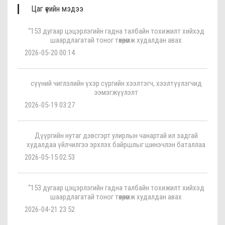
Цаг үеийн мэдээ
“153 дугаар цэцэрлэгийн гадна талбайн тохижилт хийхэд
шаардлагатай тоног төхөөрөмж худалдан авах
2026-05-20 00:14
сүүний чиглэлийн үхэр сүргийн хээлтэгч, хээлтүүлэгчид
ээмэгжүүлэлт
2026-05-19 03:27
Дүүргийн нутаг дэвсгэрт улирлын чанартай ил задгай
худалдаа үйлчилгээ эрхлэх байршлыг шинэчлэн баталлаа
2026-05-15 02:53
“153 дугаар цэцэрлэгийн гадна талбайн тохижилт хийхэд
шаардлагатай тоног төхөөрөмж худалдан авах
2026-04-21 23:52