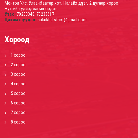
Монгол Улс, Улаанбаатар хот, Налайх дүүрэг, 2 дугаар хороо,
Нутгийн удирдлагын ордон
Утас:
70233348, 70233617
Цахим шуудан:
nalaikhdistrict@gmail.com
Хороод
1 хороо
2 хороо
3 хороо
4 хороо
5 хороо
6 хороо
7 хороо
8 хороо