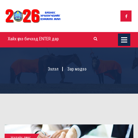
Эхлэл
Зар мэдээ
Налайх дүүрэг