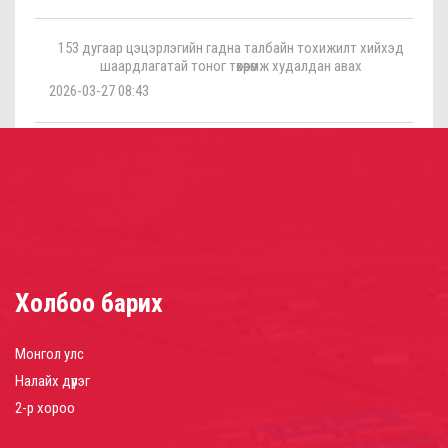
153 дугаар цэцэрлэгийн гадна талбайн тохижилт хийхэд
шаардлагатай тоног төхөөрөмж худалдан авах
2026-03-27 08:43
Холбоо барих
Монгол улс
Налайх дүүрэг
2-р хороо