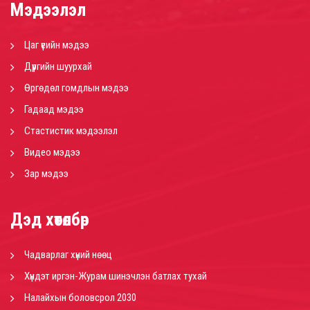
Мэдээлэл
Цаг үеийн мэдээ
Дүүргийн шуурхай
Өргөдөл гомдлын мэдээ
Гадаад мэдээ
Стастистик мэдээлэл
Видео мэдээ
Зар мэдээ
Дэд хөтөлбөр
Чадварлаг хүний нөөц
Хүндэт иргэн-Журам шинэчлэн батлах тухай
Налайхын боловсрол 2030