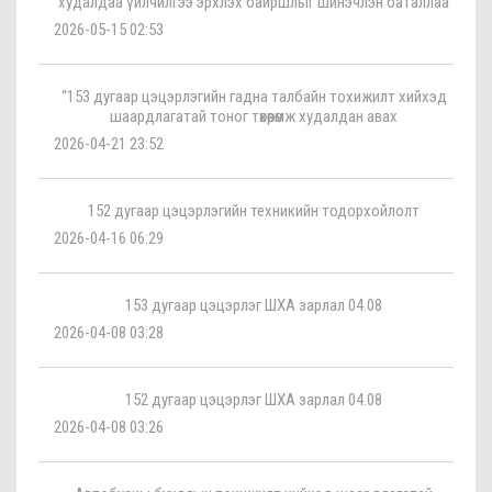
худалдаа үйлчилгээ эрхлэх байршлыг шинэчлэн баталлаа
2026-05-15 02:53
“153 дугаар цэцэрлэгийн гадна талбайн тохижилт хийхэд
шаардлагатай тоног төхөөрөмж худалдан авах
2026-04-21 23:52
152 дугаар цэцэрлэгийн техникийн тодорхойлолт
2026-04-16 06:29
153 дугаар цэцэрлэг ШХА зарлал 04.08
2026-04-08 03:28
152 дугаар цэцэрлэг ШХА зарлал 04.08
2026-04-08 03:26