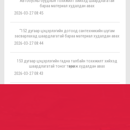
Автобусны буудлын тохижилт хийхэд шаардлагатай
бараа материал худалдан авах
2026-03-27 08:45
“152 дугаар цэцэрлэгийн дотоод сантехникийн шугам
засварлахад шаардлагатай бараа материал худалдан авах
2026-03-27 08:44
153 дугаар цэцэрлэгийн гадна талбайн тохижилт хийхэд
шаардлагатай тоног төхөөрөмж худалдан авах
2026-03-27 08:43