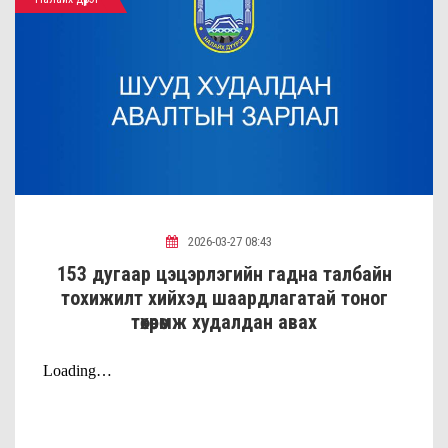
2026-03-27 08:43
153 дугаар цэцэрлэгийн гадна талбайн
тохижилт хийхэд шаардлагатай тоног
төхөөрөмж худалдан авах