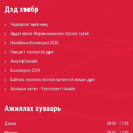
Дэд хөтөлбөр
Чадварлаг хүний нөөц
Хүндэт иргэн-Журам шинэчлэн батлах тухай
Налайхын боловсрол 2030
Гамшигт тэсвэртэй дүүрэг
Аюулгүй Налайх
Боловсрол-2024
Байгаль-экологи, ногоон орчинтой жишиг дүүрэг
Аялалын хөтөч - Үзэсгэлэнт Налайх
Ажиллах хуваарь
Даваа
08:00 - 17:00
Мягмар
08:00 - 17:00