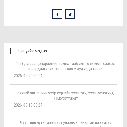
Цаг үеийн мэдээ
“153 дугаар цэцэрлэгийн гадна талбайн тохижилт хийхэд
шаардлагатай тоног төхөөрөмж худалдан авах
2026-05-20 00:14
сүүний чиглэлийн үхэр сүргийн хээлтэгч, хээлтүүлэгчид
ээмэгжүүлэлт
2026-05-19 03:27
Дүүргийн нутаг дэвсгэрт улирлын чанартай ил задгай