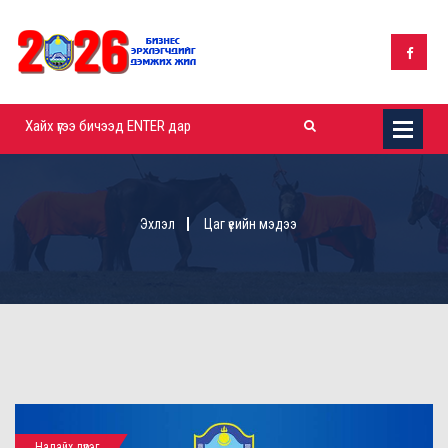
Эхлэл
Цаг үеийн мэдээ
Налайх дүүрэг