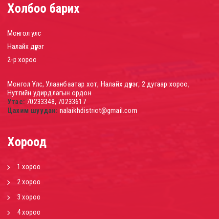
Холбоо барих
Монгол улс
Налайх дүүрэг
2-р хороо
Монгол Улс, Улаанбаатар хот, Налайх дүүрэг, 2 дугаар хороо,
Нутгийн удирдлагын ордон
Утас:
70233348, 70233617
Цахим шуудан:
nalaikhdistrict@gmail.com
Хороод
1 хороо
2 хороо
3 хороо
4 хороо