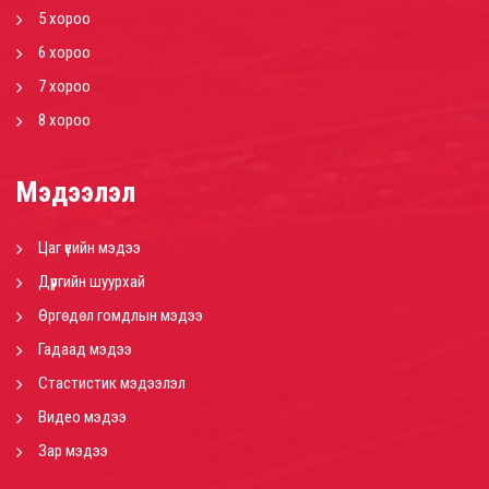
5 хороо
6 хороо
7 хороо
8 хороо
Мэдээлэл
Цаг үеийн мэдээ
Дүүргийн шуурхай
Өргөдөл гомдлын мэдээ
Гадаад мэдээ
Стастистик мэдээлэл
Видео мэдээ
Зар мэдээ