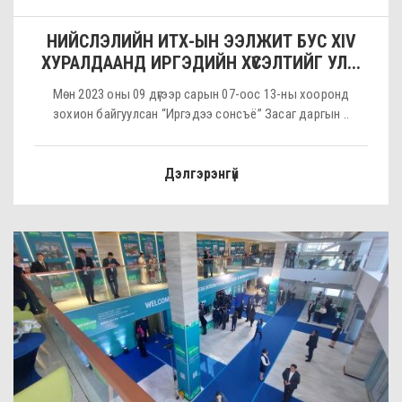
НИЙСЛЭЛИЙН ИТХ-ЫН ЭЭЛЖИТ БУС XIV
ХУРАЛДААНД ИРГЭДИЙН ХҮСЭЛТИЙГ УЛ...
Мөн 2023 оны 09 дүгээр сарын 07-оос 13-ны хооронд
зохион байгуулсан “Иргэдээ сонсъё” Засаг даргын ..
Дэлгэрэнгүй