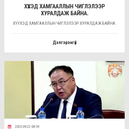
ХҮҮХЭД ХАМГААЛЛЫН ЧИГЛЭЛЭЭР
ХУРАЛДАЖ БАЙНА.
ХҮҮХЭД ХАМГААЛЛЫН ЧИГЛЭЛЭЭР ХУРАЛДАЖ БАЙНА.
Дэлгэрэнгүй
2023-09-22 08:59