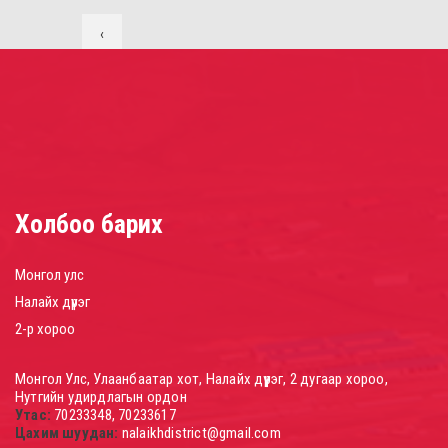
‹
Previous
1
2
3
4
Next ›
Холбоо барих
Монгол улс
Налайх дүүрэг
2-р хороо
Монгол Улс, Улаанбаатар хот, Налайх дүүрэг, 2 дугаар хороо,
Нутгийн удирдлагын ордон
Утас:
70233348, 70233617
Цахим шуудан:
nalaikhdistrict@gmail.com