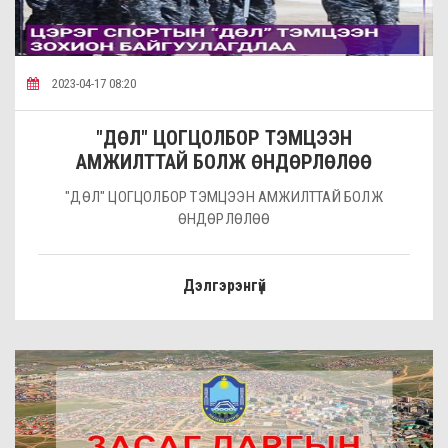
2023-04-17 08:20
"ДӨЛ" ЦОГЦОЛБОР ТЭМЦЭЭН
АМЖИЛТТАЙ БОЛЖ ӨНДӨРЛӨЛӨӨ
"ДӨЛ" ЦОГЦОЛБОР ТЭМЦЭЭН АМЖИЛТТАЙ БОЛЖ
ӨНДӨРЛӨЛӨӨ
Дэлгэрэнгүй