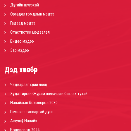
Дүүргийн шуурхай
Өргөдөл гомдлын мэдээ
Гадаад мэдээ
Стастистик мэдээлэл
Видео мэдээ
Зар мэдээ
Дэд хөтөлбөр
Чадварлаг хүний нөөц
Хүндэт иргэн-Журам шинэчлэн батлах тухай
Налайхын боловсрол 2030
Гамшигт тэсвэртэй дүүрэг
Аюулгүй Налайх
Боловсрол-2024