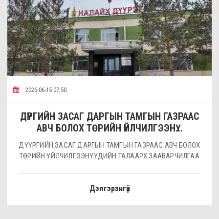
2026-06-15 07:50
ДҮҮРГИЙН ЗАСАГ ДАРГЫН ТАМГЫН ГАЗРААС
АВЧ БОЛОХ ТӨРИЙН ҮЙЛЧИЛГЭЭНҮ...
ДҮҮРГИЙН ЗАСАГ ДАРГЫН ТАМГЫН ГАЗРААС АВЧ БОЛОХ
ТӨРИЙН ҮЙЛЧИЛГЭЭНҮҮДИЙН ТАЛААРХ ЗААВАРЧИЛГАА
Дэлгэрэнгүй