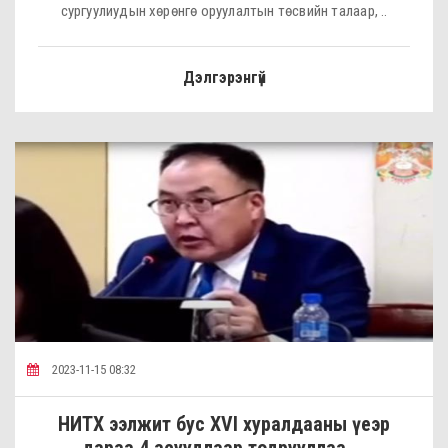
сургуулиудын хөрөнгө оруулалтын төсвийн талаар, ..
Дэлгэрэнгүй
2023-11-15 08:32
НИТХ ээлжит бус XVI хуралдааны үеэр