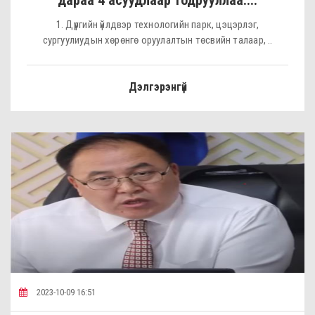
дараа 4 асуудлаар тодрууллаа....
1. Дүүргийн үйлдвэр технологийн парк, цэцэрлэг,
сургуулиудын хөрөнгө оруулалтын төсвийн талаар, ..
Дэлгэрэнгүй
2023-10-09 16:51