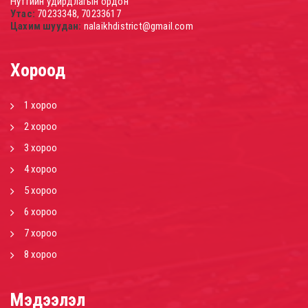
Нутгийн удирдлагын ордон
Утас:
70233348, 70233617
Цахим шуудан:
nalaikhdistrict@gmail.com
Хороод
1 хороо
2 хороо
3 хороо
4 хороо
5 хороо
6 хороо
7 хороо
8 хороо
Мэдээлэл