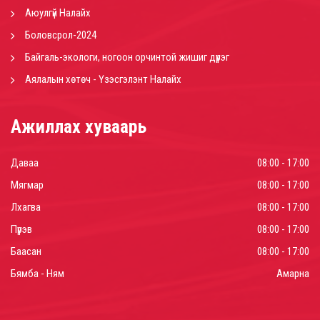
Аюулгүй Налайх
Боловсрол-2024
Байгаль-экологи, ногоон орчинтой жишиг дүүрэг
Аялалын хөтөч - Үзэсгэлэнт Налайх
Ажиллах хуваарь
Даваа
08:00 - 17:00
Мягмар
08:00 - 17:00
Лхагва
08:00 - 17:00
Пүрэв
08:00 - 17:00
Баасан
08:00 - 17:00
Бямба - Ням
Амарна