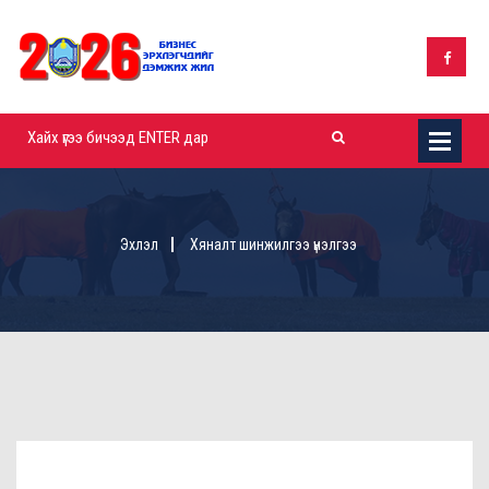
Эхлэл
Хяналт шинжилгээ үнэлгээ