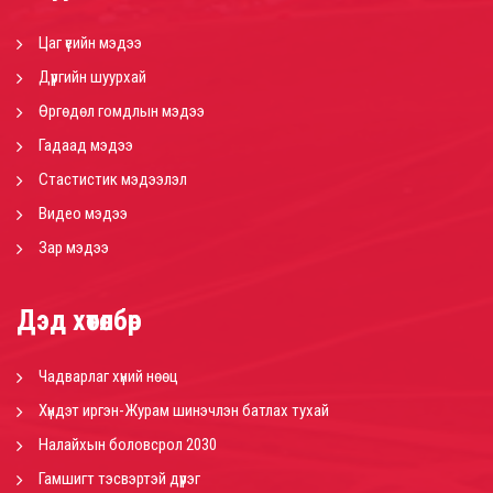
Цаг үеийн мэдээ
Дүүргийн шуурхай
Өргөдөл гомдлын мэдээ
Гадаад мэдээ
Стастистик мэдээлэл
Видео мэдээ
Зар мэдээ
Дэд хөтөлбөр
Чадварлаг хүний нөөц
Хүндэт иргэн-Журам шинэчлэн батлах тухай
Налайхын боловсрол 2030
Гамшигт тэсвэртэй дүүрэг