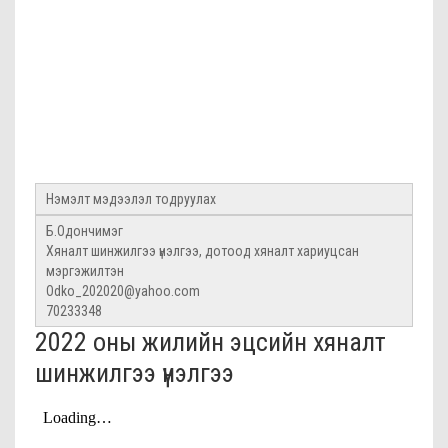
Нэмэлт мэдээлэл тодруулах
Б.Одончимэг
Хяналт шинжилгээ үнэлгээ, дотоод хяналт хариуцсан
мэргэжилтэн
Odko_202020@yahoo.com
70233348
2022 оны жилийн эцсийн хяналт
шинжилгээ үнэлгээ