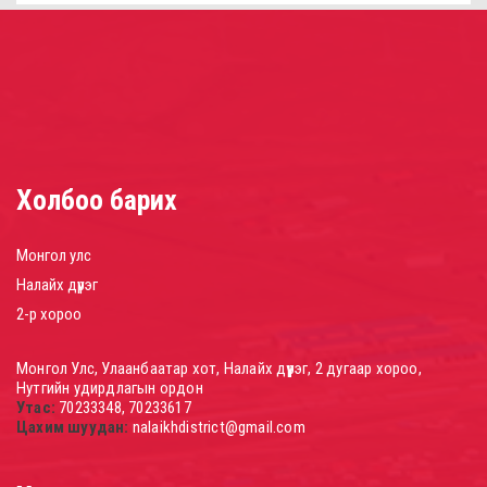
Холбоо барих
Монгол улс
Налайх дүүрэг
2-р хороо
Монгол Улс, Улаанбаатар хот, Налайх дүүрэг, 2 дугаар хороо,
Нутгийн удирдлагын ордон
Утас:
70233348, 70233617
Цахим шуудан:
nalaikhdistrict@gmail.com