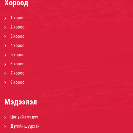
Хороод
1 хороо
2 хороо
3 хороо
4 хороо
5 хороо
6 хороо
7 хороо
8 хороо
Мэдээлэл
Цаг үеийн мэдээ
Дүүргийн шуурхай