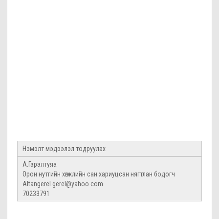
Нэмэлт мэдээлэл тодруулах
А.Гэрэлтуяа
Орон нутгийн хөгжлийн сан хариуцсан нягтлан бодогч
Altangerel.gerel@yahoo.com
70233791