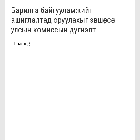
Барилга байгууламжийг
ашиглалтад оруулахыг зөвшөөрсөн
улсын комиссын дүгнэлт