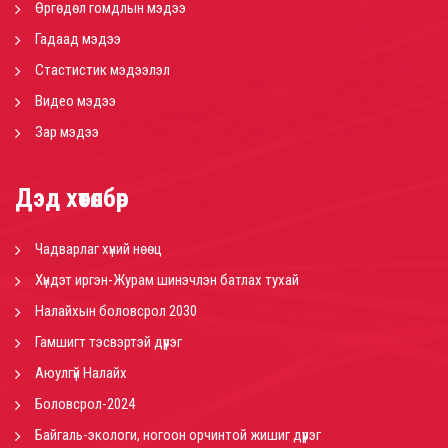
Өргөдөл гомдлын мэдээ
Гадаад мэдээ
Стастистик мэдээлэл
Видео мэдээ
Зар мэдээ
Дэд хөтөлбөр
Чадварлаг хүний нөөц
Хүндэт иргэн-Журам шинэчлэн батлах тухай
Налайхын боловсрол 2030
Гамшигт тэсвэртэй дүүрэг
Аюулгүй Налайх
Боловсрол-2024
Байгаль-экологи, ногоон орчинтой жишиг дүүрэг