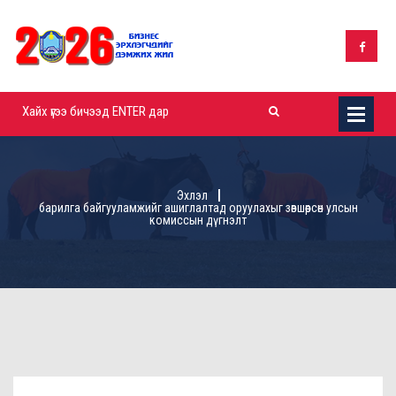
Эхлэл
барилга байгууламжийг ашиглалтад оруулахыг зөвшөөрсөн улсын
комиссын дүгнэлт