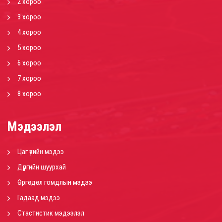
2 хороо
3 хороо
4 хороо
5 хороо
6 хороо
7 хороо
8 хороо
Мэдээлэл
Цаг үеийн мэдээ
Дүүргийн шуурхай
Өргөдөл гомдлын мэдээ
Гадаад мэдээ
Стастистик мэдээлэл