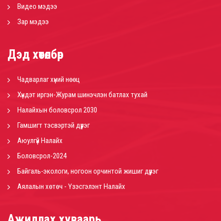
Видео мэдээ
Зар мэдээ
Дэд хөтөлбөр
Чадварлаг хүний нөөц
Хүндэт иргэн-Журам шинэчлэн батлах тухай
Налайхын боловсрол 2030
Гамшигт тэсвэртэй дүүрэг
Аюулгүй Налайх
Боловсрол-2024
Байгаль-экологи, ногоон орчинтой жишиг дүүрэг
Аялалын хөтөч - Үзэсгэлэнт Налайх
Ажиллах хуваарь