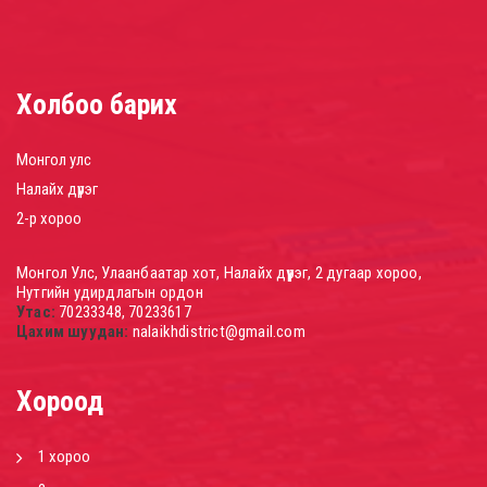
Холбоо барих
Монгол улс
Налайх дүүрэг
2-р хороо
Монгол Улс, Улаанбаатар хот, Налайх дүүрэг, 2 дугаар хороо,
Нутгийн удирдлагын ордон
Утас:
70233348, 70233617
Цахим шуудан:
nalaikhdistrict@gmail.com
Хороод
1 хороо