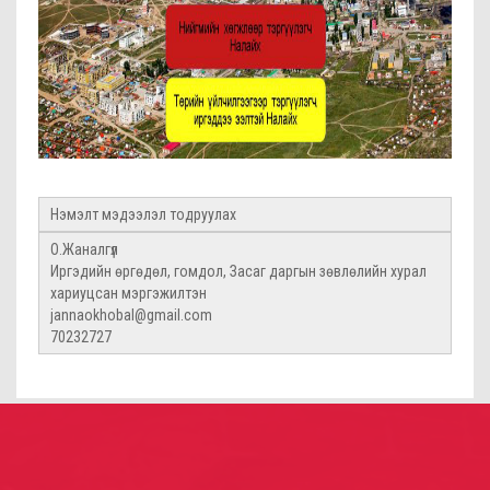
Нэмэлт мэдээлэл тодруулах
О.Жаналгүл
Иргэдийн өргөдөл, гомдол, Засаг даргын зөвлөлийн хурал
хариуцсан мэргэжилтэн
jannaokhobal@gmail.com
70232727