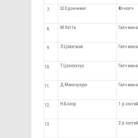
Ш.Одончимэг
Үйлчлэгч
М.Уатта
Галч мана
Л.Цэвэгжав
Галч мана
Т.Цээлээхүү
Галч мана
Д.Мөнхчулуун
Галч мана
Н.Болор
1-р хэсги
2-р хэсги