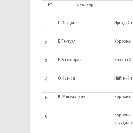
№
Овог нэр
Б.Энхцэцэг
Иргэдийн 
Б.Гантуул
Хорооны 
Б.Мөнхгэрэл
Зохион ба
Ө.Катира
Нийгмийн
Ю.Мягмарлхам
Хорооны 
-
Хорооны 
асуудал 