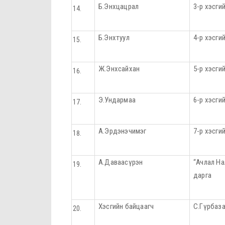
Б.Энхцацрал
3-р хэсги
Б.Энхтуул
4-р хэсги
Ж.Энхсайхан
5-р хэсги
Э.Ундармаа
6-р хэсги
А.Эрдэнэчимэг
7-р хэсги
А.Даваасүрэн
“Ачлал На
дарга
Хэсгийн байцаагч
С.Гүрбаз