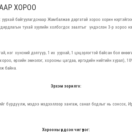
ГААР ХОРОО
х уурхай байгуулагдснаар Жамбалжав даргатай хороо хорин нэртэйгэ
 удирдлагын тухай хуулийн холбогдох заалтыг үндэслэн 3-р хороо нэ
тай, нэг хүнсний дэлгүүр, 1 их уурхай, 1 цэцэрлэгтэй байсан бол өнөө
хороо, өрхийн эмнэлэг, хорооны цагдаа, иргэдийн нийтийн хурал), 109
лж байна.
Эрхэм зорилго:
ийг бүрдүүлж, мэдээ мэдээллээр хангаж, санал бодлыг нь сонсох, И
Хорооны үндсэн чиг үүрэг: