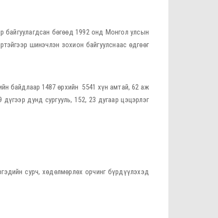
эр байгуулагдсан бөгөөд 1992 онд Монгол улсын
ртэйгээр шинэчлэн зохион байгуулснаас өдгөөг
гийн байдлаар 1487 өрхийн 5541 хүн амтай, 62 аж
 дүгээр дунд сургууль, 152, 23 дугаар цэцэрлэг
ргэдийн сурч, хөдөлмөрлөх орчинг бүрдүүлэхэд