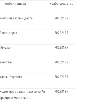
Албан тушаал
Холбогдох утас
нийтийн хурлын дарга
70232187
Засаг дарга
70232187
йгуулагч
70232187
 ажилтан
70232187
Улсын бүртгэгч
70232187
Хөдөлмөр эрхлэлт, халамжийн
70232187
хариуцсан мэргэжилтэн