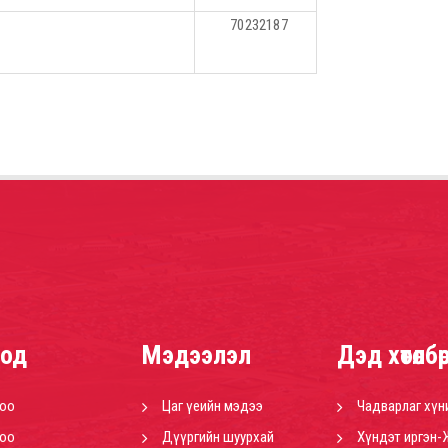
70232187
од
Мэдээлэл
Дэд хөтөлбө
роо
Цаг үеийн мэдээ
Чадварлаг хүн
роо
Дүүргийн шуурхай
Хүндэт иргэн-