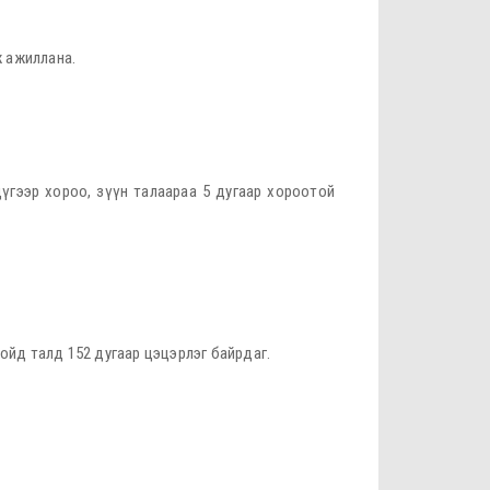
ж ажиллана.
дүгээр хороо, зүүн талаараа 5 дугаар хороотой
хойд талд 152 дугаар цэцэрлэг байрдаг.