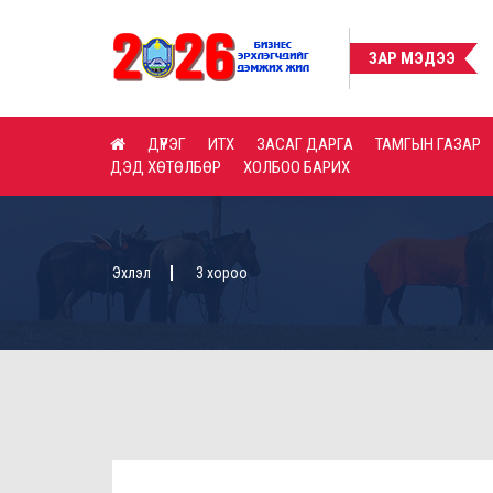
ЗАР МЭДЭЭ
ДҮҮРЭГ
ИТХ
ЗАСАГ ДАРГА
ТАМГЫН ГАЗАР
ДЭД ХӨТӨЛБӨР
ХОЛБОО БАРИХ
Эхлэл
3 хороо