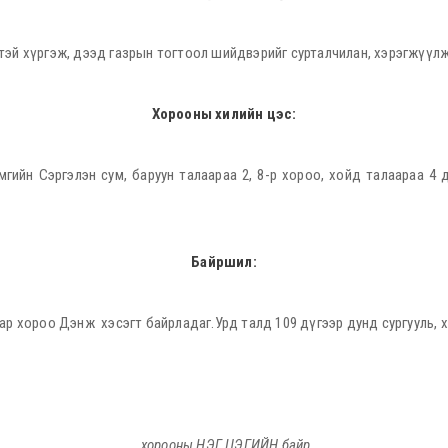
лтэй хүргэж, дээд газрын тогтоол шийдвэрийг сурталчилан, хэрэгжүүл
Хорооны хилийн цэс:
мгийн Сэргэлэн сум, баруун талаараа 2, 8-р хороо, хойд талаараа 4 
Байршил:
аар хороо Дэнж хэсэгт байрладаг.Урд талд 109 дүгээр дунд сургууль, 
хорооны НЭГ ЦЭГИЙН байр