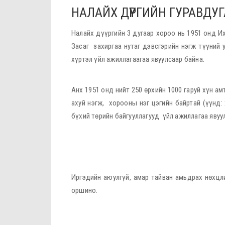
НАЛАЙХ ДҮҮРГИЙН ГУРАВДУ
Налайх дүүргийн 3 дугаар хороо нь 1951 онд И
Засаг захиргаа нутаг дэвсгэрийн нэгж түүний
хүртэл үйл ажиллагаагаа явуулсаар байна.
Анх 1951 онд нийт 250 өрхийн 1000 гаруй хүн ам
ахуй нэгж, хорооны нэг цэгийн байртай (үүнд: 
бүхий төрийн байгууллагууд үйл ажиллагаа явуу
Иргэдийн аюулгүй, амар тайван амьдрах нөхцл
оршино.