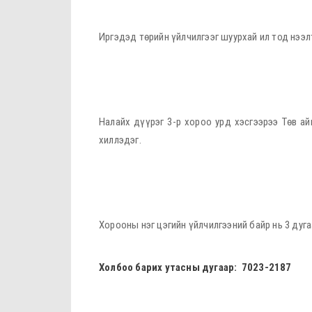
Иргэдэд төрийн үйлчилгээг шуурхай ил тод нээ
Налайх дүүрэг 3-р хороо урд хэсгээрээ Төв ай
хиллэдэг.
Хорооны нэг цэгийн үйлчилгээний байр нь 3 дуг
Холбоо барих утасны дугаар:
7023-2187