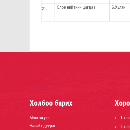
Олон нийтийн цагдаа
Б.Хулан
Холбоо барих
Хоро
Монгол улс
1 хо
Налайх дүүрэг
2 хо