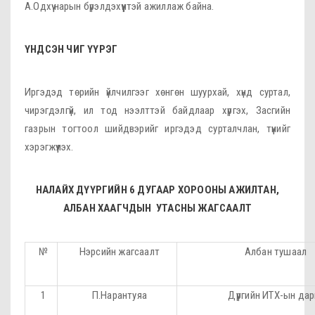
А.Одхүү нарын бүрэлдэхүүнтэй ажиллаж байна.
ҮНДСЭН ЧИГ ҮҮРЭГ
Иргэдэд төрийн үйлчилгээг хөнгөн шуурхай, хүнд суртал,
чирэгдэлгүй, ил тод нээлттэй байдлаар хүргэх, Засгийн
газрын тогтоол шийдвэрийг иргэдэд сурталчлан, түүнийг
хэрэгжүүлэх.
НАЛАЙХ ДҮҮРГИЙН 6 ДУГААР ХОРООНЫ АЖИЛТАН,
АЛБАН ХААГЧДЫН УТАСНЫ ЖАГСААЛТ
№
Нэрсийн жагсаалт
Албан тушаал
1
П.Нарантуяа
Дүүргийн ИТХ-ын дар