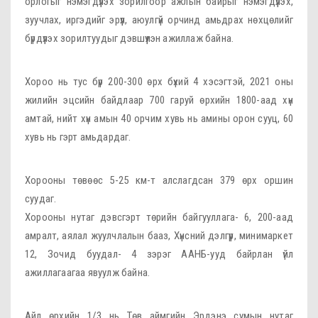
орлогыг нэмэгдүүлэх зорилгоор ажлын байрыг нэмэгдүүлэх,
зуучлах, иргэдийг эрүүл, аюулгүй орчинд амьдрах нөхцөлийг
бүрдүүлэх зорилтуудыг дэвшүүлэн ажиллаж байна.
Хороо нь тус бүр 200-300 өрх бүхий 4 хэсэгтэй, 2021 оны
жилийн эцсийн байдлаар 700 гаруй өрхийн 1800-аад хүн
амтай, нийт хүн амын 40 орчим хувь нь амины орон сууц, 60
хувь нь гэрт амьдардаг.
Хорооны төвөөс 5-25 км-т алслагдсан 379 өрх оршин
суудаг.
Хорооны нутаг дэвсгэрт төрийн байгууллага- 6, 200-аад
амралт, аялал жуулчлалын бааз, Хүнсний дэлгүүр, минимаркет
12, Зочид буудал- 4 зэрэг ААНБ-ууд байрлан үйл
ажиллагаагаа явуулж байна.
Айл өрхийн 1/3 нь Төв аймгийн Эрдэнэ сумын нутаг