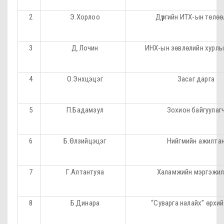
2
Э.Хорлоо
Дүүргийн ИТХ-ын төлөө
3
Д.Лочин
ИНХ-ын зөвлөлийн хурлы
4
О.Энхцэцэг
Засаг дарга
5
П.Бадамзул
Зохион байгуулаг
6
Б.Өлзийцэцэг
Нийгмийн ажилта
7
Г.Алтантуяа
Халамжийн мэргэжил
8
Б.Динара
“Суварга налайх” өрхи