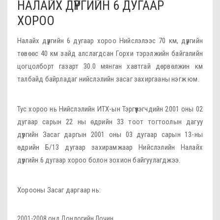
НАЛАЙХ ДҮҮРГИЙН 6 ДУГААР
ХОРОО
Налайх дүүргийн 6 дугаар хороо Нийслэлээс 70 км, дүүргийн
төвөөс 40 км зайд алслагдсан Горхи тэрэлжийн байгалийн
цогцолборт газарт 30.0 мянган хавтгай дөрвөлжин км
талбайд байрладаг нийслэлийн засаг захиргааны нэгж юм.
Тус хороо нь Нийслэлийн ИТХ-ын Тэргүүлэгчдийн 2001 оны 02
дугаар сарын 22 ны өдрийн 33 тоот тогтоолын дагуу
дүүргийн Засаг даргын 2001 оны 03 дугаар сарын 13-ны
өдрийн Б/13 дугаар захирамжаар Нийслэлийн Налайх
дүүргийн 6 дугаар хороо болон зохион байгуулагджээ.
Хорооны Засаг даргаар нь:
2001-2008 онд Дондогийн Лочин