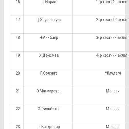
16
Ц.Наран
1-р хэсгийн ахлаг
17
Ц.Эрдэнэтуяа
2-р хэсгийн ахлаг
18
Ч.Анхбаяр
3-р хэсгийн ахлаг
19
Х.Дэнсмаа
4-р хэсгийн ахлаг
20
Г.Сэлэнгэ
Үйлчлэгч
21
Э.Мягмарсүрэн
Манаач
22
Э.Түмэнбилэг
Манаач
23
Ц.Батдэлгэр
Манаач