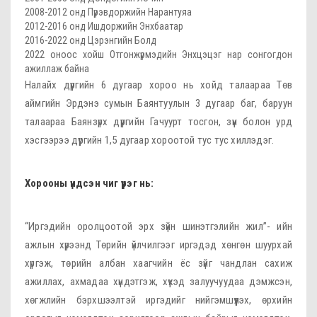
2008-2012 онд Пүрэвдоржийн Нарантуяа
2012-2016 онд Ишдоржийн Энхбаатар
2016-2022 онд Цэрэнгийн Болд
2022 оноос хойш Отгонжүрмэдийн Энхцэцэг нар сонгогдон
ажиллаж байна
Налайх дүүргийн 6 дугаар хороо нь хойд талаараа Төв
аймгийн Эрдэнэ сумын Баянтуулын 3 дугаар баг, баруун
талаараа Баянзүрх дүүргийн Гачуурт тосгон, зүүн болон урд
хэсгээрээ дүүргийн 1,5 дугаар хороотой тус тус хиллэдэг.
Хорооны үндсэн чиг үүрэг нь:
“Иргэдийн оролцоотой эрх зүйн шинэтгэлийн жил”- ийн
ажлын хүрээнд Төрийн үйлчилгээг иргэдэд хөнгөн шуурхай
хүргэж, төрийн албан хаагчийн ёс зүйг чандлан сахиж
ажиллах, ахмадаа хүндэтгэж, хүүхэд залуучуудаа дэмжсэн,
хөгжлийн бэрхшээлтэй иргэдийг нийгэмшүүлэх, өрхийн