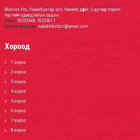
Монгол Улс, Улаанбаатар хот, Налайх дүүрэг, 2 дугаар хороо,
Нутгийн удирдлагын ордон
Утас:
70233348, 70233617
Цахим шуудан:
nalaikhdistrict@gmail.com
Хороод
1 хороо
2 хороо
3 хороо
4 хороо
5 хороо
6 хороо
7 хороо
8 хороо