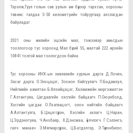
Тэрэлж,Туул голын сав уулын ам бүрээр тархсан, хорооны
төвөөс талдаа 5-50 километрийн тойруугаар алслагдан
байрладаг .
2021 оны жилийн эцсийн мал, тэжээвэр амьтдын
тооллогоор тус хороонд Мал бүхий 55, малтай 222 өрхийн
10841 толгой мал тоологдсон байна.
Тус хорооны ИНХ-ын зөвлөлийн хурлын дарга Д.Лочин,
Засаг дарга О.Энхцэцэг, Зохион байгуулагч П.Бадамзул,
Нийгмийн ажилтан Б.Өлзийцэцэг, Халамжийн мэргэжилтэн
Г.Алтантуяа, Цагдаагийн хэсгийн байцаагч П.Оюунболд,
Хэсгийн цагдаа О.Лхагвацогт, олон нийтийн байцаагч
А.Алтантулга, Б.Цэцэгсүрэн, Хэсгийн ахлагч Ц.Наран,
Ц.Эрдэнэтуяа, Ч.Анхбаяр, Х.Дэнсмаа, үйлчлэгч Г.Сэлэнгэ,
галч манаач Э.Мягмарсүрэн, Ц.Батдэлгэр, Э.Түмэнбилэг,