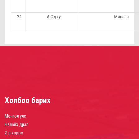
24
А.Одхүү
Манаач
Холбоо барих
Монгол улс
Налайх дүүрэг
2-р хороо