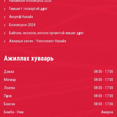
Налайхын боловсрол 2030
Гамшигт тэсвэртэй дүүрэг
Аюулгүй Налайх
Боловсрол-2024
Байгаль-экологи, ногоон орчинтой жишиг дүүрэг
Аялалын хөтөч - Үзэсгэлэнт Налайх
Ажиллах хуваарь
Даваа
08:00 - 17:00
Мягмар
08:00 - 17:00
Лхагва
08:00 - 17:00
Пүрэв
08:00 - 17:00
Баасан
08:00 - 17:00
Бямба - Ням
Амарна