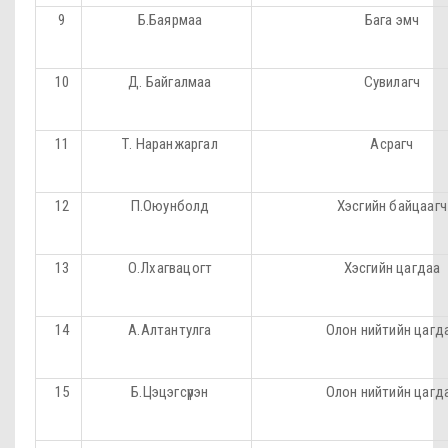
9
Б.Баярмаа
Бага эмч
10
Д. Байгалмаа
Сувилагч
11
Т. Наранжаргал
Асрагч
12
П.Оюунболд
Хэсгийн байцаагч
13
О.Лхагвацогт
Хэсгийн цагдаа
14
А.Алтантулга
Олон нийтийн цагд
15
Б.Цэцэгсүрэн
Олон нийтийн цагд