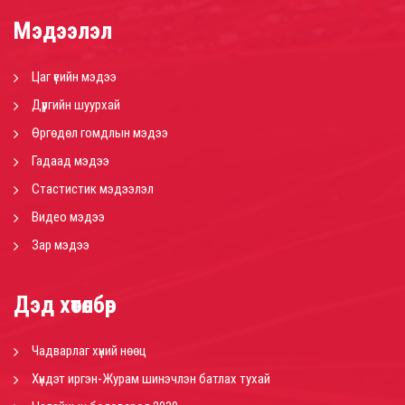
Мэдээлэл
Цаг үеийн мэдээ
Дүүргийн шуурхай
Өргөдөл гомдлын мэдээ
Гадаад мэдээ
Стастистик мэдээлэл
Видео мэдээ
Зар мэдээ
Дэд хөтөлбөр
Чадварлаг хүний нөөц
Хүндэт иргэн-Журам шинэчлэн батлах тухай