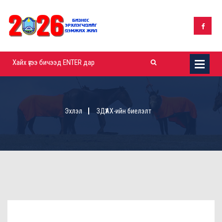
Эхлэл
ЗДҮАХ-ийн биелэлт