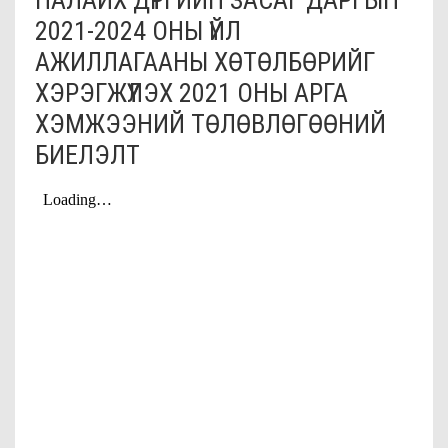
НАЛАЙХ ДҮҮРГИЙН ЗАСАГ ДАРГЫН
2021-2024 ОНЫ ҮЙЛ
АЖИЛЛАГААНЫ ХӨТӨЛБӨРИЙГ
ХЭРЭГЖҮҮЛЭХ 2021 ОНЫ АРГА
ХЭМЖЭЭНИЙ ТӨЛӨВЛӨГӨӨНИЙ
БИЕЛЭЛТ