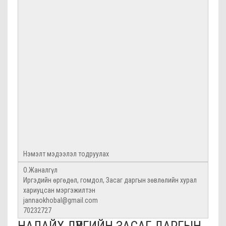
Нэмэлт мэдээлэл тодруулах
О.Жаналгүл
Иргэдийн өргөдөл, гомдол, Засаг даргын зөвлөлийн хурал
хариуцсан мэргэжилтэн
jannaokhobal@gmail.com
70232727