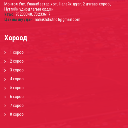
Монгол Улс, Улаанбаатар хот, Налайх дүүрэг, 2 дугаар хороо,
Нутгийн удирдлагын ордон
Утас:
70233348, 70233617
Цахим шуудан:
nalaikhdistrict@gmail.com
Хороод
1 хороо
2 хороо
3 хороо
4 хороо
5 хороо
6 хороо
7 хороо
8 хороо