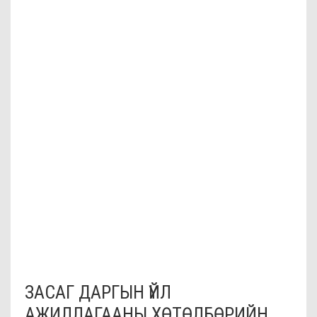
ЗАСАГ ДАРГЫН ҮЙЛ
АЖИЛЛАГААНЫ ХӨТӨЛБӨРИЙН