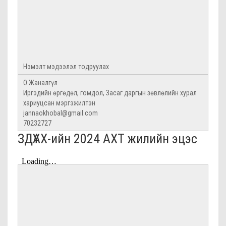
Нэмэлт мэдээлэл тодруулах
О.Жаналгүл
Иргэдийн өргөдөл, гомдол, Засаг даргын зөвлөлийн хурал
хариуцсан мэргэжилтэн
jannaokhobal@gmail.com
70232727
ЗДҮАХ-ийн 2024 АХТ жилийн эцэс