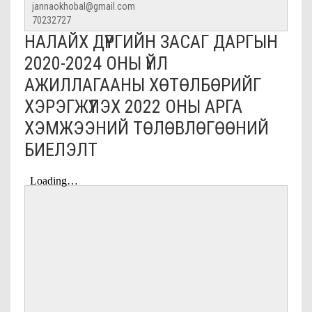
jannaokhobal@gmail.com
70232727
НАЛАЙХ ДҮҮРГИЙН ЗАСАГ ДАРГЫН
2020-2024 ОНЫ ҮЙЛ
АЖИЛЛАГААНЫ ХӨТӨЛБӨРИЙГ
ХЭРЭГЖҮҮЛЭХ 2022 ОНЫ АРГА
ХЭМЖЭЭНИЙ ТӨЛӨВЛӨГӨӨНИЙ
БИЕЛЭЛТ