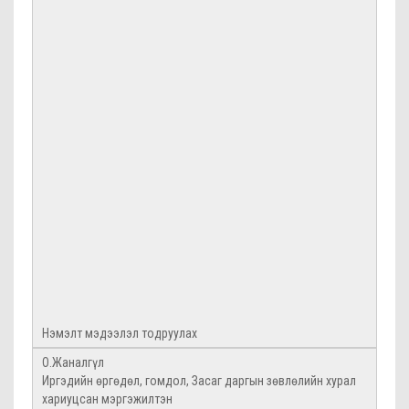
Нэмэлт мэдээлэл тодруулах
О.Жаналгүл
Иргэдийн өргөдөл, гомдол, Засаг даргын зөвлөлийн хурал
хариуцсан мэргэжилтэн