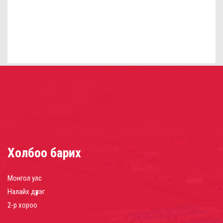
Холбоо барих
Монгол улс
Налайх дүүрэг
2-р хороо