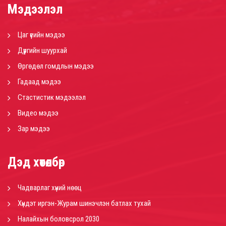
Мэдээлэл
Цаг үеийн мэдээ
Дүүргийн шуурхай
Өргөдөл гомдлын мэдээ
Гадаад мэдээ
Стастистик мэдээлэл
Видео мэдээ
Зар мэдээ
Дэд хөтөлбөр
Чадварлаг хүний нөөц
Хүндэт иргэн-Журам шинэчлэн батлах тухай
Налайхын боловсрол 2030